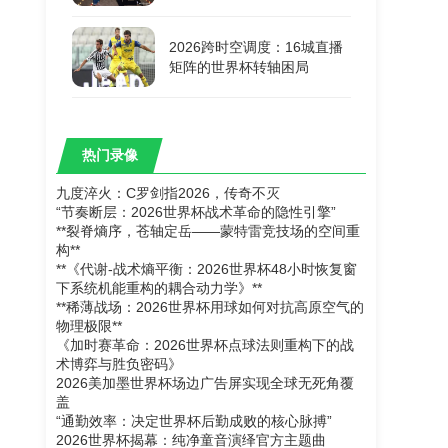
2026跨时空调度：16城直播
矩阵的世界杯转轴困局
热门录像
九度淬火：C罗剑指2026，传奇不灭
“节奏断层：2026世界杯战术革命的隐性引擎”
**裂脊熵序，苍轴定岳——蒙特雷竞技场的空间重
构**
**《代谢-战术熵平衡：2026世界杯48小时恢复窗
下系统机能重构的耦合动力学》**
**稀薄战场：2026世界杯用球如何对抗高原空气的
物理极限**
《加时赛革命：2026世界杯点球法则重构下的战
术博弈与胜负密码》
2026美加墨世界杯场边广告屏实现全球无死角覆
盖
“通勤效率：决定世界杯后勤成败的核心脉搏”
2026世界杯揭幕：纯净童音演绎官方主题曲