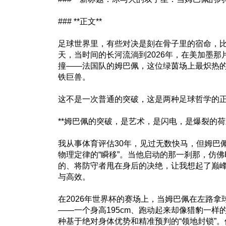
### **正文**
足球世界里，有些对决是刻在骨子里的宿命，
天，当时间的长河流淌到2026年，在美加墨
撞——法国队的姆巴佩，这位绿茵场上最炽热
铁巨兽。
这不是一次普通的突破，这是两种足球哲学的
**姆巴佩的突破，是艺术，是闪电，是爆裂的荷
我从事体育评估30年，见过无数快马，但姆巴
物理定律的“瞬移”。当他启动的那一刹那，仿
的、将防守者甩在身后的决绝，让我想起了巅
与高效。
在2026年世界杯的赛场上，当姆巴佩在左路
——一个身高195cm、跑动起来却像猎豹一
种基于绝对身体优势和精准预判的“领地封锁”