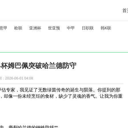
首
意甲
欧联
亚洲杯
世亚预
中甲
日职联
韩K联
世界杯姆巴佩突破哈兰德防守
：2026-06-01 04:08
评估专家，我见证了无数绿茵传奇的诞生与陨落。你提到的那
白，却像一份未经烹饪的食材，缺少了灵魂的香气。让我为你重
闪电，撕裂哈兰德的钢铁防线**