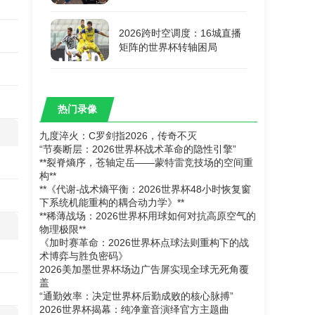
2026跨时空调度：16城直播
矩阵的世界杯转轴困局
热门录像
九度淬火：C罗剑指2026，传奇不灭
“节奏断层：2026世界杯战术革命的隐性引擎”
**裂脊熵序，苍轴定岳——蒙特雷竞技场的空间重
构**
**《代谢-战术熵平衡：2026世界杯48小时恢复窗
下系统机能重构的耦合动力学》**
**稀薄战场：2026世界杯用球如何对抗高原空气的
物理极限**
《加时赛革命：2026世界杯点球法则重构下的战
术博弈与胜负密码》
2026美加墨世界杯场边广告屏实现全球无死角覆
盖
“通勤效率：决定世界杯后勤成败的核心脉搏”
2026世界杯揭幕：纯净童音演绎官方主题曲