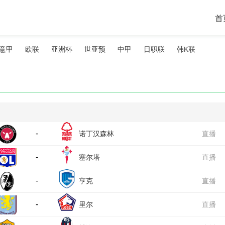
首
意甲
欧联
亚洲杯
世亚预
中甲
日职联
韩K联
-
诺丁汉森林
直播
-
塞尔塔
直播
-
亨克
直播
-
里尔
直播