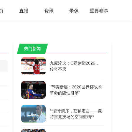
页
直播
资讯
录像
重要赛事
热门新闻
九度淬火：C罗剑指2026，
传奇不灭
“节奏断层：2026世界杯战术
革命的隐性引擎”
**裂脊熵序，苍轴定岳——蒙
特雷竞技场的空间重构**