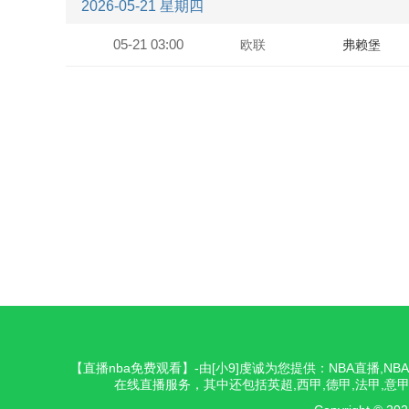
2026-05-21 星期四
05-21 03:00
欧联
弗赖堡
【直播nba免费观看】-由[小9]虔诚为您提供：NBA直播,
在线直播服务，其中还包括英超,西甲,德甲,法甲,