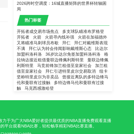
2026跨时空调度：16城直播矩阵的世界杯转轴困
局
热门标签
开拓者成交易市场焦点
多支球队瞄准布罗格登
开拓者
火箭
火箭寻内线补强
火箭在加福德外
又将瞄准马刺球员布歇
拜仁
拜仁对戴维斯表现
不满
拜仁认为转会传闻影响戴维斯心态
比达尔
加盟科洛科洛
36岁比达尔免签加盟科洛科洛
格
拉纳达接近租借曼联边锋佩利斯特里
曼联边锋佩
利斯特里
马竞前锋加兰租借至皇家社会
加兰租
借至皇家社会
拜仁引进特里皮尔交易取消
纽卡
坚称特里皮尔为非卖品
曾接近离队的多特边锋马
伦和曼联有过接触
多特边锋马伦和曼联有过接
触
马克西感激哈登
我们致力于为广大NBA爱好者提供最优质的NBA直播免费观看直播
的平台观看NBA比赛，轻松畅享精彩NBA比赛直播。