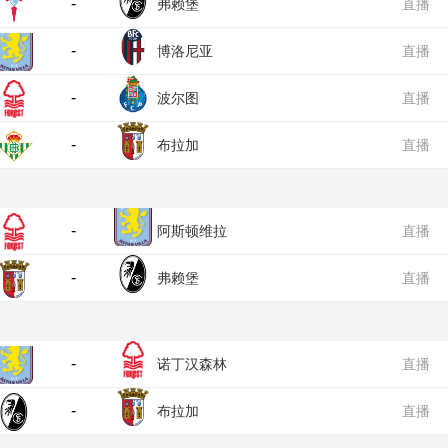
-
弗赖堡
直播
-
博洛尼亚
直播
-
波尔图
直播
-
布拉加
直播
-
阿斯顿维拉
直播
-
弗赖堡
直播
-
诺丁汉森林
直播
-
布拉加
直播