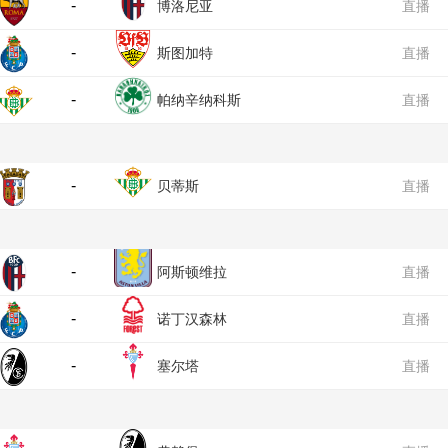
-
博洛尼亚
直播
-
斯图加特
直播
-
帕纳辛纳科斯
直播
-
贝蒂斯
直播
-
阿斯顿维拉
直播
-
诺丁汉森林
直播
-
塞尔塔
直播