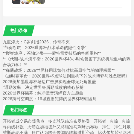
热门录像
九度淬火：C罗剑指2026，传奇不灭
“节奏断层：2026世界杯战术革命的隐性引擎”
**裂脊熵序，苍轴定岳——蒙特雷竞技场的空间重构**
**《代谢-战术熵平衡：2026世界杯48小时恢复窗下系统机能重构的耦
合动力学》**
**稀薄战场：2026世界杯用球如何对抗高原空气的物理极限**
《加时赛革命：2026世界杯点球法则重构下的战术博弈与胜负密码》
2026美加墨世界杯场边广告屏实现全球无死角覆盖
“通勤效率：决定世界杯后勤成败的核心脉搏”
2026世界杯揭幕：纯净童音演绎官方主题曲
2026跨时空调度：16城直播矩阵的世界杯转轴困局
热门标签
开拓者成交易市场焦点
多支球队瞄准布罗格登
开拓者
火箭
火箭
寻内线补强
火箭在加福德外又将瞄准马刺球员布歇
拜仁
拜仁对戴
维斯表现不满
拜仁认为转会传闻影响戴维斯心态
比达尔加盟科洛科