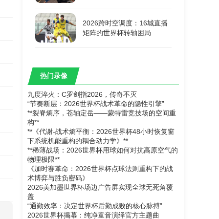
2026跨时空调度：16城直播
矩阵的世界杯转轴困局
热门录像
九度淬火：C罗剑指2026，传奇不灭
“节奏断层：2026世界杯战术革命的隐性引擎”
**裂脊熵序，苍轴定岳——蒙特雷竞技场的空间重
构**
**《代谢-战术熵平衡：2026世界杯48小时恢复窗
下系统机能重构的耦合动力学》**
**稀薄战场：2026世界杯用球如何对抗高原空气的
物理极限**
《加时赛革命：2026世界杯点球法则重构下的战
术博弈与胜负密码》
2026美加墨世界杯场边广告屏实现全球无死角覆
盖
“通勤效率：决定世界杯后勤成败的核心脉搏”
2026世界杯揭幕：纯净童音演绎官方主题曲