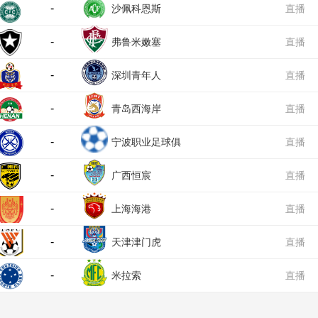
-
沙佩科恩斯
直播
-
弗鲁米嫩塞
直播
-
深圳青年人
直播
-
青岛西海岸
直播
-
宁波职业足球俱
直播
-
乐部
广西恒宸
直播
-
上海海港
直播
-
天津津门虎
直播
-
米拉索
直播