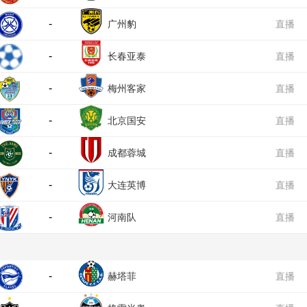
-
广州豹
直播
-
长春亚泰
直播
-
梅州客家
直播
-
北京国安
直播
-
成都蓉城
直播
-
大连英博
直播
-
河南队
直播
-
赫塔菲
直播