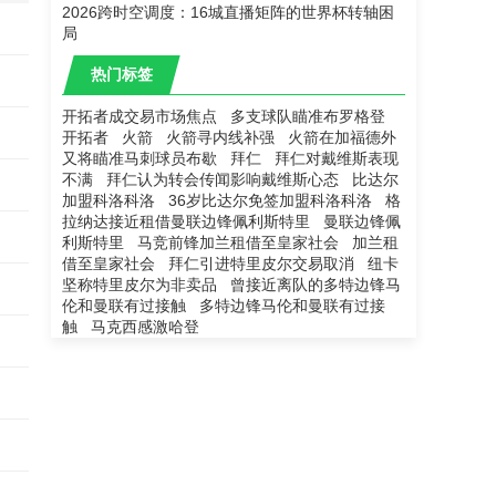
2026跨时空调度：16城直播矩阵的世界杯转轴困
局
热门标签
开拓者成交易市场焦点
多支球队瞄准布罗格登
开拓者
火箭
火箭寻内线补强
火箭在加福德外
又将瞄准马刺球员布歇
拜仁
拜仁对戴维斯表现
不满
拜仁认为转会传闻影响戴维斯心态
比达尔
加盟科洛科洛
36岁比达尔免签加盟科洛科洛
格
拉纳达接近租借曼联边锋佩利斯特里
曼联边锋佩
利斯特里
马竞前锋加兰租借至皇家社会
加兰租
借至皇家社会
拜仁引进特里皮尔交易取消
纽卡
坚称特里皮尔为非卖品
曾接近离队的多特边锋马
伦和曼联有过接触
多特边锋马伦和曼联有过接
触
马克西感激哈登