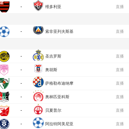
-
维多利亚
直播
-
索非亚列夫斯基
直播
-
圣吉罗斯
直播
-
奥胡斯
直播
-
萨格勒布迪纳摩
直播
-
奥林匹亚科斯
直播
-
贝夏普尔
直播
-
阿拉特阿美尼亚
直播