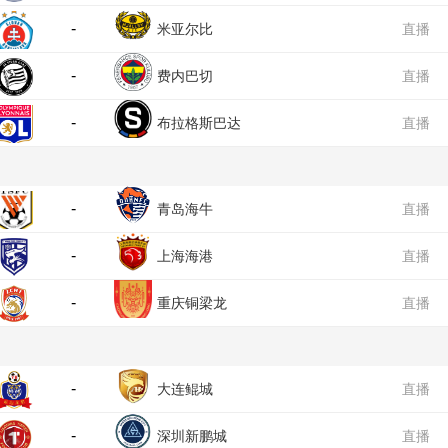
-
米亚尔比
直播
-
费内巴切
直播
-
布拉格斯巴达
直播
-
青岛海牛
直播
-
上海海港
直播
-
重庆铜梁龙
直播
-
大连鲲城
直播
-
深圳新鹏城
直播