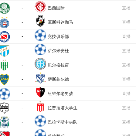
-
巴西国际
直播
-
瓦斯科达伽马
直播
-
竞技俱乐部
直播
-
萨尔米安杜
直播
-
贝尔格拉诺
直播
-
萨斯菲尔德
直播
-
纽维尔老男孩
直播
-
拉普拉塔大学生
直播
-
巴拉卡斯中央队
直播