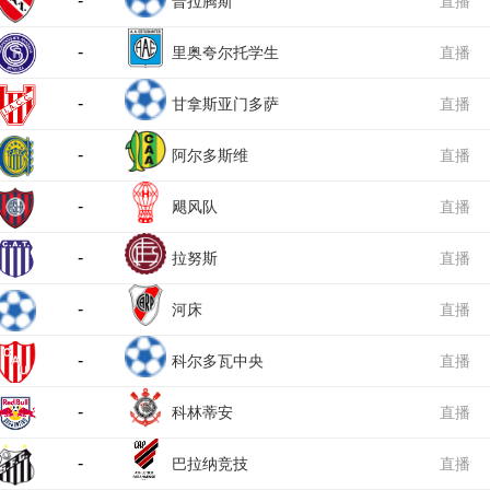
-
普拉腾斯
直播
-
里奥夸尔托学生
直播
-
队
甘拿斯亚门多萨
直播
-
阿尔多斯维
直播
-
飓风队
直播
-
拉努斯
直播
-
河床
直播
-
科尔多瓦中央
直播
-
SDE
科林蒂安
直播
-
巴拉纳竞技
直播