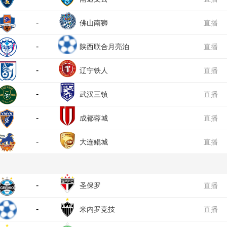
-
佛山南狮
直播
-
陕西联合月亮泊
直播
-
队
辽宁铁人
直播
-
武汉三镇
直播
-
成都蓉城
直播
-
大连鲲城
直播
-
圣保罗
直播
-
米内罗竞技
直播