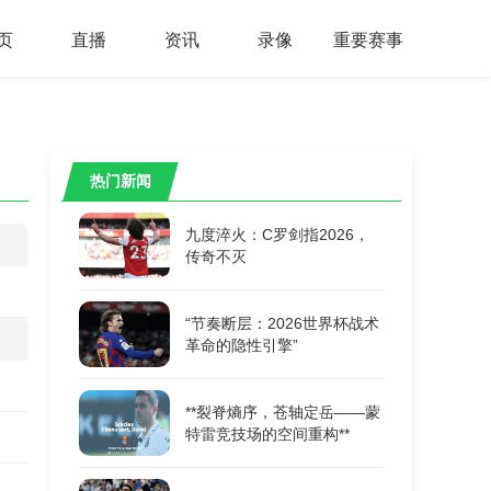
页
直播
资讯
录像
重要赛事
热门新闻
九度淬火：C罗剑指2026，
传奇不灭
“节奏断层：2026世界杯战术
革命的隐性引擎”
**裂脊熵序，苍轴定岳——蒙
特雷竞技场的空间重构**