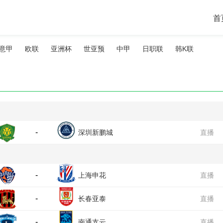
首
意甲
欧联
亚洲杯
世亚预
中甲
日职联
韩K联
-
深圳新鹏城
直播
-
上海申花
直播
-
长春亚泰
直播
-
南通支云
直播