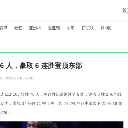
首
意甲
欧联
亚洲杯
世亚预
中甲
日职联
韩K联
6 人，豪取 6 连胜登顶东部
：2025-11-10 11:36
 111-108 险胜 76 人，将连胜纪录延续至 6 场，凭借 8 胜 2 负的战
 37 分钟 11 投 8 中，以 72.7% 的命中率轰下 21 分 16 篮
对功臣。