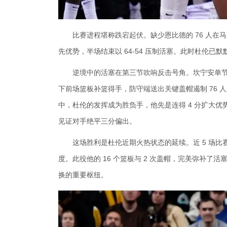
比赛进程堪称跌宕起伏。缺少恩比德的 76 人在马克
先优势，半场结束以 64-54 压制活塞。此时杜伦已默
逆境中的活塞在第三节吹响反击号角。坎宁安单节
下前场篮板补篮得手，防守端送出关键盖帽遏制 76 人反
中，杜伦的发挥成为胜负手，他先是连得 4 分扩大
见证对手绝平三分偏出。
这场胜利是杜伦近期火热状态的延续。近 5 场比赛他场
度。此役他的 16 个篮板与 2 次盖帽，完美弥补了
换的重要枢纽。