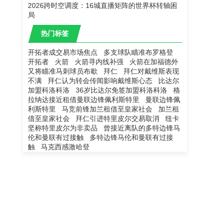
2026跨时空调度：16城直播矩阵的世界杯转轴困
局
热门标签
开拓者成交易市场焦点
多支球队瞄准布罗格登
开拓者
火箭
火箭寻内线补强
火箭在加福德外
又将瞄准马刺球员布歇
拜仁
拜仁对戴维斯表现
不满
拜仁认为转会传闻影响戴维斯心态
比达尔
加盟科洛科洛
36岁比达尔免签加盟科洛科洛
格
拉纳达接近租借曼联边锋佩利斯特里
曼联边锋佩
利斯特里
马竞前锋加兰租借至皇家社会
加兰租
借至皇家社会
拜仁引进特里皮尔交易取消
纽卡
坚称特里皮尔为非卖品
曾接近离队的多特边锋马
伦和曼联有过接触
多特边锋马伦和曼联有过接
触
马克西感激哈登