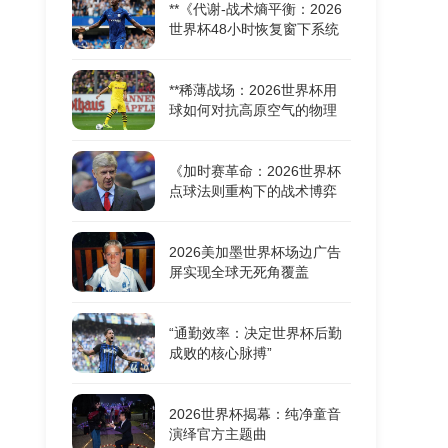
**《代谢-战术熵平衡：2026
世界杯48小时恢复窗下系统
机能重构的耦合动力学》**
**稀薄战场：2026世界杯用
球如何对抗高原空气的物理
极限**
《加时赛革命：2026世界杯
点球法则重构下的战术博弈
与胜负密码》
2026美加墨世界杯场边广告
屏实现全球无死角覆盖
“通勤效率：决定世界杯后勤
成败的核心脉搏”
2026世界杯揭幕：纯净童音
演绎官方主题曲