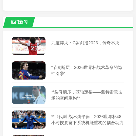
热门新闻
九度淬火：C罗剑指2026，传奇不灭
“节奏断层：2026世界杯战术革命的隐
性引擎”
**裂脊熵序，苍轴定岳——蒙特雷竞技
场的空间重构**
**《代谢-战术熵平衡：2026世界杯48
小时恢复窗下系统机能重构的耦合动力
学》**