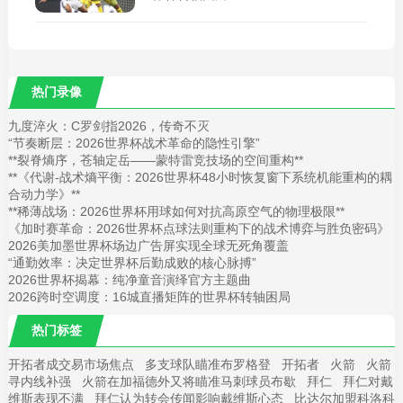
热门录像
九度淬火：C罗剑指2026，传奇不灭
“节奏断层：2026世界杯战术革命的隐性引擎”
**裂脊熵序，苍轴定岳——蒙特雷竞技场的空间重构**
**《代谢-战术熵平衡：2026世界杯48小时恢复窗下系统机能重构的耦
合动力学》**
**稀薄战场：2026世界杯用球如何对抗高原空气的物理极限**
《加时赛革命：2026世界杯点球法则重构下的战术博弈与胜负密码》
2026美加墨世界杯场边广告屏实现全球无死角覆盖
“通勤效率：决定世界杯后勤成败的核心脉搏”
2026世界杯揭幕：纯净童音演绎官方主题曲
2026跨时空调度：16城直播矩阵的世界杯转轴困局
热门标签
开拓者成交易市场焦点
多支球队瞄准布罗格登
开拓者
火箭
火箭
寻内线补强
火箭在加福德外又将瞄准马刺球员布歇
拜仁
拜仁对戴
维斯表现不满
拜仁认为转会传闻影响戴维斯心态
比达尔加盟科洛科