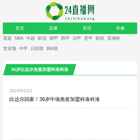
首页
直播
资讯
录像
英超
NBA
中超
欧冠
德甲
西甲
法甲
意甲
欧联
亚洲杯
重要赛事
世亚预
中甲
日职联
韩K联
36岁比达尔免签加盟科洛科洛
2024/01/23
比达尔回家！36岁中场免签加盟科洛科洛