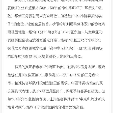
贡献 10 分 6 篮板 3 助攻，50% 的命中率印证了 “即战力” 标
签。尽管三分投射尚未完全释放，但基德口中 “小阵容关键棋
子” 的定位，让他稳居榜首。榜眼哈珀则用马刺体系中的惊艳表
现巩固地位，场均 9 分 3 助攻外加 + 20 正负值，与文班亚马
的挡拆配合被波波维奇重点打磨，堪称 “新版三驾马车核心”。
探花埃奇库姆虽效率低迷（命中率 21.4%），但 30 分钟的场
均出场时间彰显 76 人培养决心，暂保前三席位。
榜单的真正看点在 “逆流而上者”。鹈鹕 25 号秀杰斯 - 理查
德森狂升 18 位至第 7，季前赛 9.5 分 + 61.5% 的三分命中
率，精准契合球队对投射型控卫的需求。中国球员杨瀚森的跃
升更具代表性，从 16 顺位升至第 9，四场季前赛虽有起伏，但
单场 16 分 3 盖帽的表现，让开拓者将其视作 “申京和约基奇式
培养对象”，场均 1.3 次封盖的防守潜力尤为亮眼。