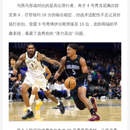
与黑马形成对比的是高位滑行者。奇才 4 号秀克尼佩尔跌
至第 6，尽管场均 18 分的输出稳定，但战术适配性不足让其价
值打折扣。雷霆 9 号秀博伊尔斯滑落至 15 位，攻防两端的平
庸表现，暴露了选秀前的 “潜力高估” 问题。