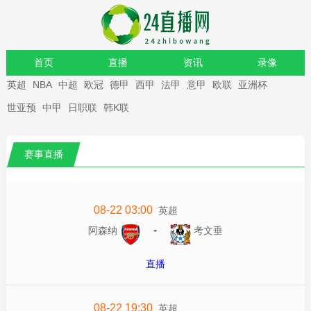
首页
直播
资讯
录像
英超
NBA
中超
欧冠
德甲
西甲
法甲
意甲
欧联
亚洲杯
重要赛事
世亚预
中甲
日职联
韩K联
赛事直播
08-22 03:00
英超
-
阿森纳
考文垂
直播
08-22 19:30
英超