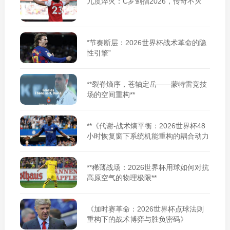
九度淬火：C罗剑指2026，传奇不灭
“节奏断层：2026世界杯战术革命的隐
性引擎”
**裂脊熵序，苍轴定岳——蒙特雷竞技
场的空间重构**
**《代谢-战术熵平衡：2026世界杯48
小时恢复窗下系统机能重构的耦合动力
学》**
**稀薄战场：2026世界杯用球如何对抗
高原空气的物理极限**
《加时赛革命：2026世界杯点球法则
重构下的战术博弈与胜负密码》