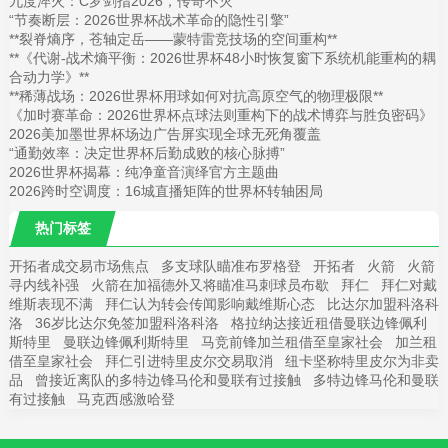
九度淬火：C罗剑指2026，传奇不灭
“节奏断层：2026世界杯战术革命的隐性引擎”
**裂脊熵序，苍轴定岳——蒙特雷竞技场的空间重构**
**《代谢-战术熵平衡：2026世界杯48小时恢复窗下系统机能重构的耦
合动力学》**
**稀薄战场：2026世界杯用球如何对抗高原空气的物理极限**
《加时赛革命：2026世界杯点球法则重构下的战术博弈与胜负密码》
2026美加墨世界杯场边广告屏实现全球无死角覆盖
“通勤效率：决定世界杯后勤成败的核心脉搏”
2026世界杯揭幕：纯净童音演绎官方主题曲
2026跨时空调度：16城直播矩阵的世界杯转轴困局
热门标签
开拓者成交易市场焦点
多支球队瞄准布罗格登
开拓者
火箭
火箭
寻内线补强
火箭在加福德外又将瞄准马刺球员布歇
拜仁
拜仁对戴
维斯表现不满
拜仁认为转会传闻影响戴维斯心态
比达尔加盟科洛科
洛
36岁比达尔免签加盟科洛科洛
格拉纳达接近租借曼联边锋佩利
斯特里
曼联边锋佩利斯特里
马竞前锋加兰租借至皇家社会
加兰租
借至皇家社会
拜仁引进特里皮尔交易取消
纽卡坚称特里皮尔为非卖
品
曾接近离队的多特边锋马伦和曼联有过接触
多特边锋马伦和曼联
有过接触
马克西感激哈登