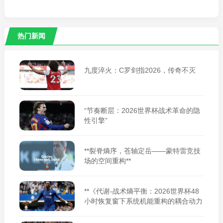
热门新闻
九度淬火：C罗剑指2026，传奇不灭
“节奏断层：2026世界杯战术革命的隐
性引擎”
**裂脊熵序，苍轴定岳——蒙特雷竞技
场的空间重构**
**《代谢-战术熵平衡：2026世界杯48
小时恢复窗下系统机能重构的耦合动力
学》**