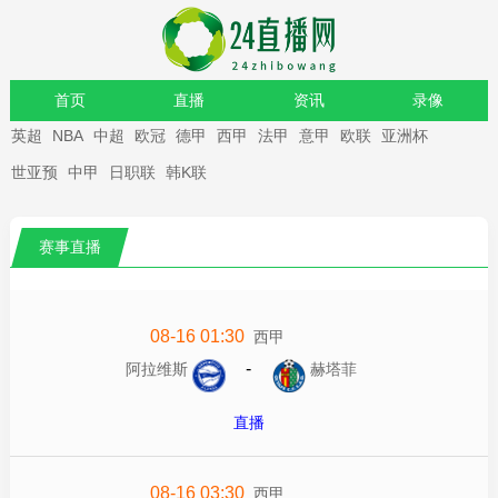
首页
直播
资讯
录像
英超
NBA
中超
欧冠
德甲
西甲
法甲
意甲
欧联
亚洲杯
重要赛事
世亚预
中甲
日职联
韩K联
赛事直播
08-16 01:30
西甲
-
阿拉维斯
赫塔菲
直播
08-16 03:30
西甲