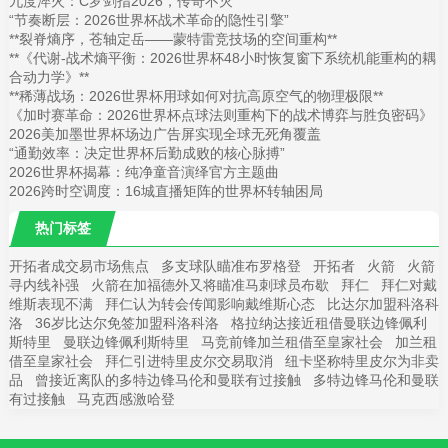
九度淬火：C罗剑指2026，传奇不灭
“节奏断层：2026世界杯战术革命的隐性引擎”
**裂脊熵序，苍轴定岳——蒙特雷竞技场的空间重构**
**《代谢-战术熵平衡：2026世界杯48小时恢复窗下系统机能重构的耦
合动力学》**
**稀薄战场：2026世界杯用球如何对抗高原空气的物理极限**
《加时赛革命：2026世界杯点球法则重构下的战术博弈与胜负密码》
2026美加墨世界杯场边广告屏实现全球无死角覆盖
“通勤效率：决定世界杯后勤成败的核心脉搏”
2026世界杯揭幕：纯净童音演绎官方主题曲
2026跨时空调度：16城直播矩阵的世界杯转轴困局
热门标签
开拓者成交易市场焦点
多支球队瞄准布罗格登
开拓者
火箭
火箭
寻内线补强
火箭在加福德外又将瞄准马刺球员布歇
拜仁
拜仁对戴
维斯表现不满
拜仁认为转会传闻影响戴维斯心态
比达尔加盟科洛科
洛
36岁比达尔免签加盟科洛科洛
格拉纳达接近租借曼联边锋佩利
斯特里
曼联边锋佩利斯特里
马竞前锋加兰租借至皇家社会
加兰租
借至皇家社会
拜仁引进特里皮尔交易取消
纽卡坚称特里皮尔为非卖
品
曾接近离队的多特边锋马伦和曼联有过接触
多特边锋马伦和曼联
有过接触
马克西感激哈登