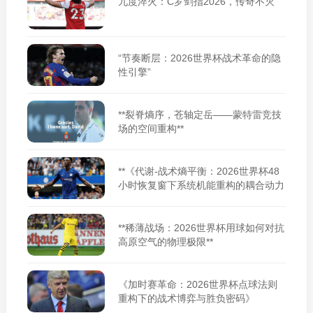
九度淬火：C罗剑指2026，传奇不灭
“节奏断层：2026世界杯战术革命的隐
性引擎”
**裂脊熵序，苍轴定岳——蒙特雷竞技
场的空间重构**
**《代谢-战术熵平衡：2026世界杯48
小时恢复窗下系统机能重构的耦合动力
学》**
**稀薄战场：2026世界杯用球如何对抗
高原空气的物理极限**
《加时赛革命：2026世界杯点球法则
重构下的战术博弈与胜负密码》