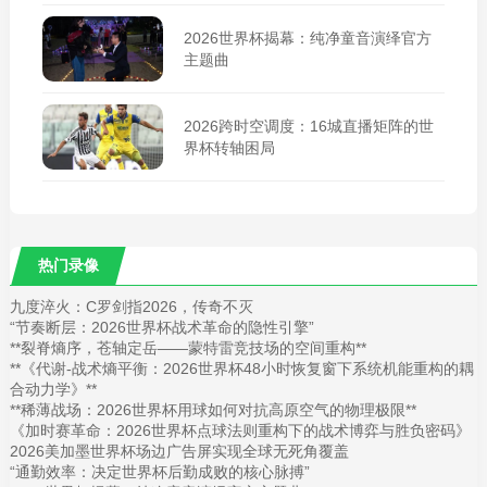
2026世界杯揭幕：纯净童音演绎官方
主题曲
2026跨时空调度：16城直播矩阵的世
界杯转轴困局
热门录像
九度淬火：C罗剑指2026，传奇不灭
“节奏断层：2026世界杯战术革命的隐性引擎”
**裂脊熵序，苍轴定岳——蒙特雷竞技场的空间重构**
**《代谢-战术熵平衡：2026世界杯48小时恢复窗下系统机能重构的耦
合动力学》**
**稀薄战场：2026世界杯用球如何对抗高原空气的物理极限**
《加时赛革命：2026世界杯点球法则重构下的战术博弈与胜负密码》
2026美加墨世界杯场边广告屏实现全球无死角覆盖
“通勤效率：决定世界杯后勤成败的核心脉搏”