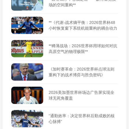
场的空间重构**
**《代谢-战术熵平衡：2026世界杯48
小时恢复窗下系统机能重构的耦合动力
学》**
**稀薄战场：2026世界杯用球如何对抗
高原空气的物理极限**
《加时赛革命：2026世界杯点球法则
重构下的战术博弈与胜负密码》
2026美加墨世界杯场边广告屏实现全
球无死角覆盖
“通勤效率：决定世界杯后勤成败的核
心脉搏”