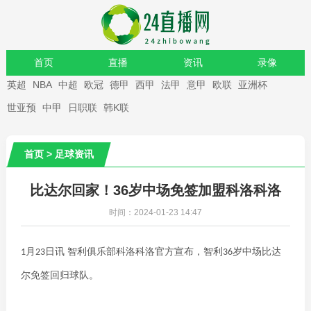
首页
直播
资讯
录像
英超
NBA
中超
欧冠
德甲
西甲
法甲
意甲
欧联
亚洲杯
重要赛事
世亚预
中甲
日职联
韩K联
首页
>
足球资讯
比达尔回家！36岁中场免签加盟科洛科洛
时间：2024-01-23 14:47
月
日讯 智利俱乐部科洛科洛官方宣布，智利
岁中场比达
1
23
36
尔免签回归球队。