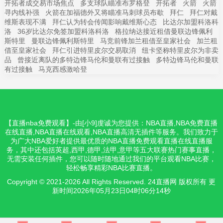
开拓者成交易市场焦点
多支球队瞄准布罗格登
开拓者
火箭
火箭
寻内线补强
火箭在加福德外又将瞄准马刺球员布歇
拜仁
拜仁对戴
维斯表现不满
拜仁认为转会传闻影响戴维斯心态
比达尔加盟科洛科
洛
36岁比达尔免签加盟科洛科洛
格拉纳达接近租借曼联边锋佩利
斯特里
曼联边锋佩利斯特里
马竞前锋加兰租借至皇家社会
加兰租
借至皇家社会
拜仁引进特里皮尔交易取消
纽卡坚称特里皮尔为非卖
品
曾接近离队的多特边锋马伦和曼联有过接触
多特边锋马伦和曼联
有过接触
马克西感激哈登
【直播nba免费观看】-由[小9]虔诚为您提供：NBA直播,NBA免费直播
在线直播,NBA直播在线观看,NBA直播高清无插件等服务。我们致力于
为广大NBA爱好者提供最优质的NBA直播免费观看直播在线直播服
务，其中还包括英超,西甲,德甲,法甲,意甲等五大联赛热门赛事直播，
无需安装任何插件，您可以随时随地通过我们的平台观看NBA比赛，
轻松畅享精彩NBA比赛直播。
Copyright © 2021-2026 All Rights Reserved. 24直播网 版权所有 更
新时间2026年05月23日04时06分14秒