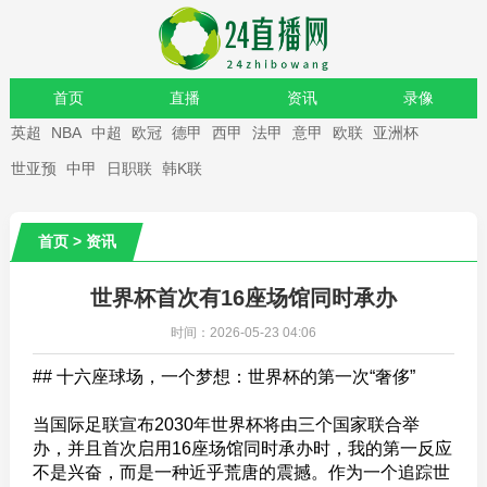
首页
直播
资讯
录像
英超
NBA
中超
欧冠
德甲
西甲
法甲
意甲
欧联
亚洲杯
重要赛事
世亚预
中甲
日职联
韩K联
首页
>
资讯
世界杯首次有16座场馆同时承办
时间：2026-05-23 04:06
## 十六座球场，一个梦想：世界杯的第一次“奢侈”
当国际足联宣布2030年世界杯将由三个国家联合举
办，并且首次启用16座场馆同时承办时，我的第一反应
不是兴奋，而是一种近乎荒唐的震撼。作为一个追踪世