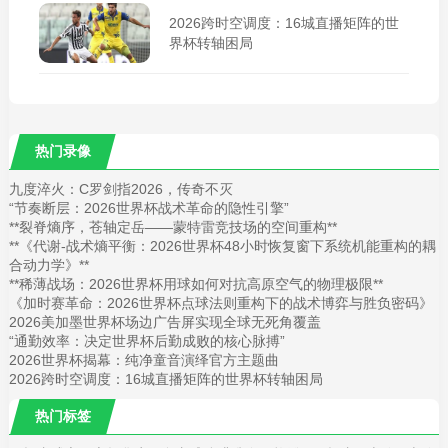
2026跨时空调度：16城直播矩阵的世
界杯转轴困局
热门录像
九度淬火：C罗剑指2026，传奇不灭
“节奏断层：2026世界杯战术革命的隐性引擎”
**裂脊熵序，苍轴定岳——蒙特雷竞技场的空间重构**
**《代谢-战术熵平衡：2026世界杯48小时恢复窗下系统机能重构的耦
合动力学》**
**稀薄战场：2026世界杯用球如何对抗高原空气的物理极限**
《加时赛革命：2026世界杯点球法则重构下的战术博弈与胜负密码》
2026美加墨世界杯场边广告屏实现全球无死角覆盖
“通勤效率：决定世界杯后勤成败的核心脉搏”
2026世界杯揭幕：纯净童音演绎官方主题曲
2026跨时空调度：16城直播矩阵的世界杯转轴困局
热门标签