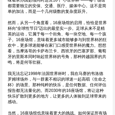
味着承办国必须同时运营16个“小世界杯”——每个场馆
都需要独立的安保、交通、医疗、媒体中心。这不是简
单的加法，而是一个几何级数的复杂度跃升。
然而，从另一个角度看，16座场馆的启用，恰恰是世界
杯向“全球性节日”迈出的最坚实一步。足球从来不是精
英的运动，它属于每一个街角、每一块空地、每一个孩
子。16座场馆，意味着更多城市能够参与到世界杯的狂
欢中，更多球迷能够在家门口感受世界杯的魔力。想想
看，当摩洛哥的卡萨布兰卡、西班牙的巴塞罗那、葡萄
牙的里斯本同时响起世界杯的号角，那种跨越国界的共
鸣，将是何等壮丽。
我无法忘记1998年法国世界杯时，我在马赛的韦洛德
罗姆球场外，与一群素不相识的球迷一起高唱《生命之
杯》的场景。那种纯粹的快乐，是任何数据、任何评估
报告都无法量化的。而2030年的16座场馆，将让这种
快乐扩散到更多的地方，让更多的人体验到足球带来的
感动。
当然，16座场馆也意味着更大的挑战。如何保证所有场