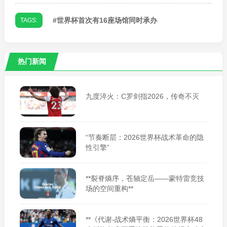
#
世界杯首次有16座场馆同时承办
TAGS:
热门新闻
九度淬火：C罗剑指2026，传奇不灭
“节奏断层：2026世界杯战术革命的隐
性引擎”
**裂脊熵序，苍轴定岳——蒙特雷竞技
场的空间重构**
**《代谢-战术熵平衡：2026世界杯48