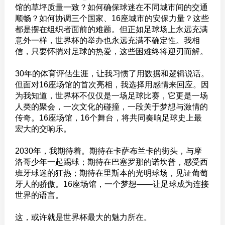
馆的草坪质量一致？如何确保球迷在不同城市间的交通
顺畅？如何协调三个国家、16座城市的安保力量？这些
都是摆在组织者面前的难题。但正如足球场上永远充满
意外一样，世界杯的举办也永远充满不确定性。我相
信，只要怀揣对足球的热爱，这些困难终将迎刃而解。
30年的体育评估生涯，让我习惯了用数据和逻辑说话。
但面对16座场馆的首次亮相，我选择用感情来回应。因
为我知道，世界杯不仅仅是一场足球比赛，它更是一场
人类的聚会，一次文化的碰撞，一段关于梦想与激情的
传奇。16座场馆，16个舞台，将共同奏响足球史上最
宏大的交响乐。
2030年，我期待着。期待在卡萨布兰卡的街头，与摩
洛哥少年一起踢球；期待在巴塞罗那的诺坎普，感受西
班牙球迷的狂热；期待在里斯本的光明球场，见证葡萄
牙人的骄傲。16座场馆，一个梦想——让足球成为连接
世界的语言。
这，或许就是世界杯最大的魅力所在。