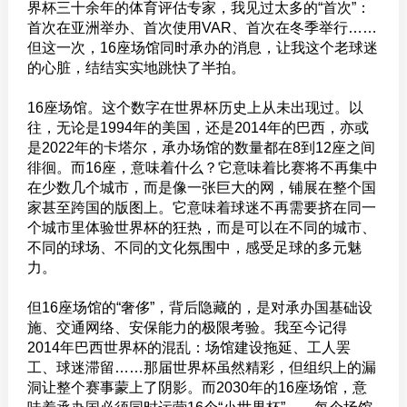
界杯三十余年的体育评估专家，我见过太多的“首次”：
首次在亚洲举办、首次使用VAR、首次在冬季举行……
但这一次，16座场馆同时承办的消息，让我这个老球迷
的心脏，结结实实地跳快了半拍。
16座场馆。这个数字在世界杯历史上从未出现过。以
往，无论是1994年的美国，还是2014年的巴西，亦或
是2022年的卡塔尔，承办场馆的数量都在8到12座之间
徘徊。而16座，意味着什么？它意味着比赛将不再集中
在少数几个城市，而是像一张巨大的网，铺展在整个国
家甚至跨国的版图上。它意味着球迷不再需要挤在同一
个城市里体验世界杯的狂热，而是可以在不同的城市、
不同的球场、不同的文化氛围中，感受足球的多元魅
力。
但16座场馆的“奢侈”，背后隐藏的，是对承办国基础设
施、交通网络、安保能力的极限考验。我至今记得
2014年巴西世界杯的混乱：场馆建设拖延、工人罢
工、球迷滞留……那届世界杯虽然精彩，但组织上的漏
洞让整个赛事蒙上了阴影。而2030年的16座场馆，意