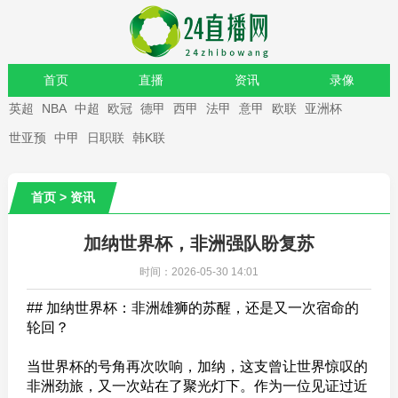
首页
直播
资讯
录像
英超
NBA
中超
欧冠
德甲
西甲
法甲
意甲
欧联
亚洲杯
重要赛事
世亚预
中甲
日职联
韩K联
首页
>
资讯
加纳世界杯，非洲强队盼复苏
时间：2026-05-30 14:01
## 加纳世界杯：非洲雄狮的苏醒，还是又一次宿命的
轮回？
当世界杯的号角再次吹响，加纳，这支曾让世界惊叹的
非洲劲旅，又一次站在了聚光灯下。作为一位见证过近