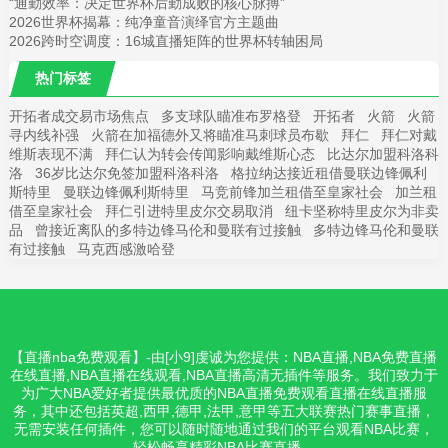
“通勤效率：决定世界杯后勤成败的核心脉搏”
2026世界杯揭幕：纯净童音演绎官方主题曲
2026跨时空调度：16城直播矩阵的世界杯转轴困局
热门标签
开拓者成交易市场焦点
多支球队瞄准布罗格登
开拓者
火箭
火箭
寻内线补强
火箭在加福德外又将瞄准马刺球员布歇
拜仁
拜仁对戴
维斯表现不满
拜仁认为转会传闻影响戴维斯心态
比达尔加盟科洛科
洛
36岁比达尔免签加盟科洛科洛
格拉纳达接近租借曼联边锋佩利
斯特里
曼联边锋佩利斯特里
马竞前锋加兰租借至皇家社会
加兰租
借至皇家社会
拜仁引进特里皮尔交易取消
纽卡坚称特里皮尔为非卖
品
曾接近离队的多特边锋马伦和曼联有过接触
多特边锋马伦和曼联
有过接触
马克西感激哈登
【直播nba免费观看】-由[小9]虔诚为您提供：NBA直播,NBA免费直播
在线直播,NBA直播在线观看,NBA直播高清无插件等服务。我们致力于
为广大NBA爱好者提供最优质的NBA直播免费观看直播在线直播服
务，其中还包括英超,西甲,德甲,法甲,意甲等五大联赛热门赛事直播，
无需安装任何插件，您可以随时随地通过我们的平台观看NBA比赛，
轻松畅享精彩NBA比赛直播。