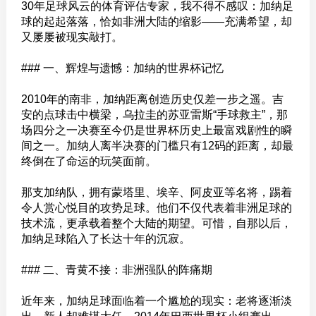
30年足球风云的体育评估专家，我不得不感叹：加纳足
球的起起落落，恰如非洲大陆的缩影——充满希望，却
又屡屡被现实敲打。
### 一、辉煌与遗憾：加纳的世界杯记忆
2010年的南非，加纳距离创造历史仅差一步之遥。吉
安的点球击中横梁，乌拉圭的苏亚雷斯“手球救主”，那
场四分之一决赛至今仍是世界杯历史上最富戏剧性的瞬
间之一。加纳人离半决赛的门槛只有12码的距离，却最
终倒在了命运的玩笑面前。
那支加纳队，拥有蒙塔里、埃辛、阿皮亚等名将，踢着
令人赏心悦目的攻势足球。他们不仅代表着非洲足球的
技术流，更承载着整个大陆的期望。可惜，自那以后，
加纳足球陷入了长达十年的沉寂。
### 二、青黄不接：非洲强队的阵痛期
近年来，加纳足球面临着一个尴尬的现实：老将逐渐淡